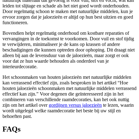
natuurlijk materiaal dat gevoelig is voor vuil, stof en vocht, wat kan
leiden tot slijtage en schade als het niet goed wordt onderhouden.
Door regelmatig schoon te maken met natuurlijke middelen, kun je
ervoor zorgen dat je jaloezieën er altijd op hun best uitzien en goed
functioneren.
Bovendien helpt regelmatig onderhoud om kostbare reparaties of
vervangingen in de toekomst te voorkomen. Door vuil en stof tijdig
te verwijderen, minimaliseer je de kans op krassen of andere
beschadigingen die kunnen optreden door ophoping. Dit draagt niet
alleen bij aan de levensduur van de jaloezieën, maar zorgt er ook
voor dat ze hun waarde behouden als onderdeel van je
interieurdecoratie.
Het schoonmaken van houten jaloezieën met natuurlijke middelen
kan verrassend effectief zijn, zoals besproken in het artikel “Hoe
houten jaloezieën schoonmaken met natuurlijke middelen verrassend
effectief kan zijn.” Voor degenen die geïnteresseerd zijn in het
combineren van verschillende raamdecoraties, kan het ook nuttig
zijn om het artikel over
gordijnen versus jaloezieën
te lezen, waarin
wordt uitgelegd welke raamdecoratie het beste bij uw stijl en
behoeften past.
FAQs