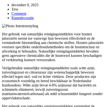
december 9, 2025
Tess
Comment
Raamdecoratie
Het gebruik van natuurlijke reinigingsmiddelen voor houten
jaloezieën neemt toe vanwege hun bewezen effectiviteit en de
verminderde blootstelling aan chemische stoffen. Houten jaloezieën
vereisen specifieke onderhoudsmethoden om de houtstructuur en
afwerking te behouden. Natuurlijke reinigingsmiddelen bevatten
geen agressieve chemicaliën die de houtvezel kunnen beschadigen
of verkleuring kunnen veroorzaken.
Veelgebruikte natuurlijke reinigingsmiddelen zoals witte azijn,
zuiveringszout en citroenzuur zijn wetenschappelijk bewezen
effectief tegen stof, vuil en lichte vlekken. Deze producten zijn
economisch voordelig en breed beschikbaar in Nederlandse
huishoudens. Witte azijn bevat 4-8% azijnzuur dat bacteriën en
schimmels elimineert, terwijl zuiveringszout
(natriumwaterstofcarbonaat) als mild schuurmiddel fungeert zonder
oppervlakteschade.
Het gebruik van natuurlijke reinigingsmiddelen vermindert de