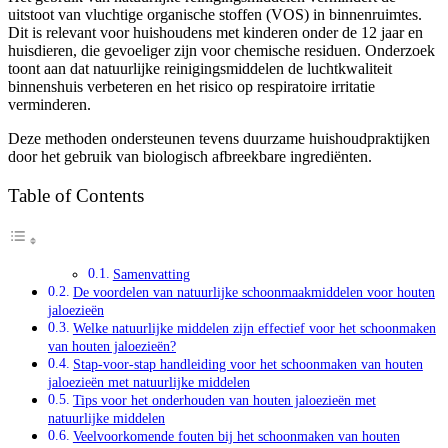
uitstoot van vluchtige organische stoffen (VOS) in binnenruimtes.
Dit is relevant voor huishoudens met kinderen onder de 12 jaar en
huisdieren, die gevoeliger zijn voor chemische residuen. Onderzoek
toont aan dat natuurlijke reinigingsmiddelen de luchtkwaliteit
binnenshuis verbeteren en het risico op respiratoire irritatie
verminderen.
Deze methoden ondersteunen tevens duurzame huishoudpraktijken
door het gebruik van biologisch afbreekbare ingrediënten.
Table of Contents
Samenvatting
De voordelen van natuurlijke schoonmaakmiddelen voor houten
jaloezieën
Welke natuurlijke middelen zijn effectief voor het schoonmaken
van houten jaloezieën?
Stap-voor-stap handleiding voor het schoonmaken van houten
jaloezieën met natuurlijke middelen
Tips voor het onderhouden van houten jaloezieën met
natuurlijke middelen
Veelvoorkomende fouten bij het schoonmaken van houten