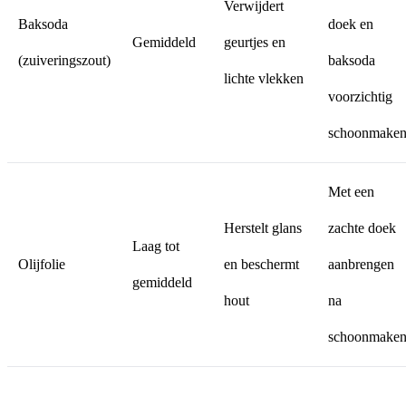
Verwijdert
Baksoda
doek en
Gemiddeld
geurtjes en
(zuiveringszout)
baksoda
lichte vlekken
voorzichtig
schoonmake
Met een
Herstelt glans
zachte doek
Laag tot
Olijfolie
en beschermt
aanbrengen
gemiddeld
hout
na
schoonmake