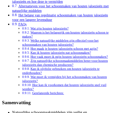
jaloezieën en hoe deze te vermijden
Alternatieven voor het schoonmaken van houten jaloezieën met
natuurlijke middelen
Het belang van regelmatig schoonmaken van houten jaloezieën
voor een langere levensduur
FAQs
Wat zijn houten jaloezieën?
Waarom is het belangrijk om houten jaloezieën schoon te
maken?
Welke natuurlijke middelen zijn effectief voor het
schoonmaken van houten jaloezieën?
Hoe maak je houten jaloezieën schoon met azijn?
Kan ik houten jaloezieën nat schoonmaken?
Hoe vaak moet ik mijn houten jaloezieën schoonmaken?
Zijn natuurlijke schoonmaakmiddelen beter voor houten
jaloezieën dan chemische producten?
Kan ik olijfolie gebruiken om houten jaloezieën te
onderhouden?
Wat moet ik vermijden bij het schoonmaken van houten
jaloezieën?
Hoe kan ik voorkomen dat houten jaloezieën snel vuil
worden?
Gerelateerde berichten:
Samenvatting
Natuurlijke schoonmaakmiddelen zijn veilig en