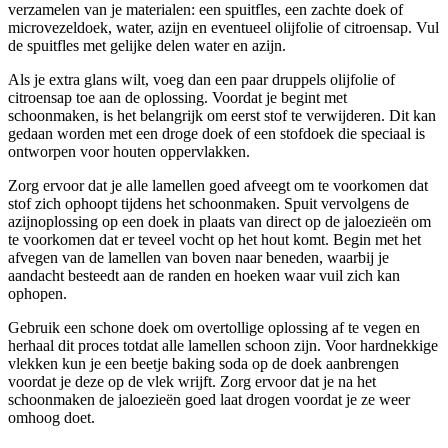
verzamelen van je materialen: een spuitfles, een zachte doek of
microvezeldoek, water, azijn en eventueel olijfolie of citroensap. Vul
de spuitfles met gelijke delen water en azijn.
Als je extra glans wilt, voeg dan een paar druppels olijfolie of
citroensap toe aan de oplossing. Voordat je begint met
schoonmaken, is het belangrijk om eerst stof te verwijderen. Dit kan
gedaan worden met een droge doek of een stofdoek die speciaal is
ontworpen voor houten oppervlakken.
Zorg ervoor dat je alle lamellen goed afveegt om te voorkomen dat
stof zich ophoopt tijdens het schoonmaken. Spuit vervolgens de
azijnoplossing op een doek in plaats van direct op de jaloezieën om
te voorkomen dat er teveel vocht op het hout komt. Begin met het
afvegen van de lamellen van boven naar beneden, waarbij je
aandacht besteedt aan de randen en hoeken waar vuil zich kan
ophopen.
Gebruik een schone doek om overtollige oplossing af te vegen en
herhaal dit proces totdat alle lamellen schoon zijn. Voor hardnekkige
vlekken kun je een beetje baking soda op de doek aanbrengen
voordat je deze op de vlek wrijft. Zorg ervoor dat je na het
schoonmaken de jaloezieën goed laat drogen voordat je ze weer
omhoog doet.