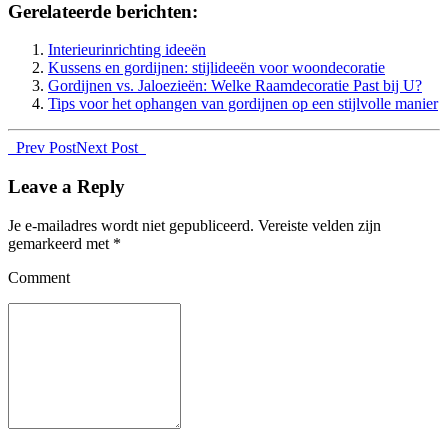
Gerelateerde berichten:
Interieurinrichting ideeën
Kussens en gordijnen: stijlideeën voor woondecoratie
Gordijnen vs. Jaloezieën: Welke Raamdecoratie Past bij U?
Tips voor het ophangen van gordijnen op een stijlvolle manier
Prev Post
Next Post
Leave a Reply
Je e-mailadres wordt niet gepubliceerd.
Vereiste velden zijn
gemarkeerd met
*
Comment