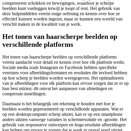
compenseren schokken en bewegingen, waardoor je scherpe
beelden kunt vastleggen terwijl je loopt of rent. Het gebruik van
deze hulpmiddelen vereist enige oefening en kennis over hoe ze
effectief kunnen worden ingezet, maar ze kunnen een wereld van
verschil maken in de kwaliteit van je werk.
Het tonen van haarscherpe beelden op
verschillende platforms
Het tonen van haarscherpe beelden op verschillende platforms
vereist aandacht voor detail en kennis over hoe elk platform werkt.
Sociale media zoals Instagram en Facebook hebben specifieke
vereisten voor afbeeldingsformaten en resoluties die invloed hebben
op hoe scherp je beelden worden weergegeven. Het optimaliseren
van je afbeeldingen voor elk platform kan ervoor zorgen dat ze er op
hun best uitzien; dit omvat het aanpassen van afmetingen en
compressie-instellingen.
Daarnaast is het belangrijk om rekening te houden met hoe je
beelden worden gepresenteerd op verschillende apparaten. Wat er
op een desktopcomputer scherp uitziet, kan er op een smartphone
anders uitzien vanwege variaties in schermresolutie en -grootte. Het
gebruik van responsieve ontwerpen en hoge-resolutie afbeeldingen
kan helpen om ervoor te zorgen dat je werk er overal goed uitziet.