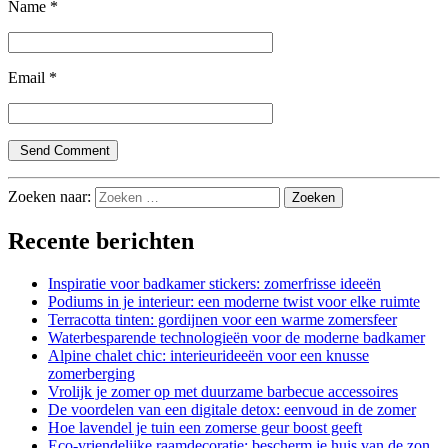
Name
*
Email
*
Zoeken naar:
Recente berichten
Inspiratie voor badkamer stickers: zomerfrisse ideeën
Podiums in je interieur: een moderne twist voor elke ruimte
Terracotta tinten: gordijnen voor een warme zomersfeer
Waterbesparende technologieën voor de moderne badkamer
Alpine chalet chic: interieurideeën voor een knusse
zomerberging
Vrolijk je zomer op met duurzame barbecue accessoires
De voordelen van een digitale detox: eenvoud in de zomer
Hoe lavendel je tuin een zomerse geur boost geeft
Eco-vriendelijke raamdecoratie: bescherm je huis van de zon