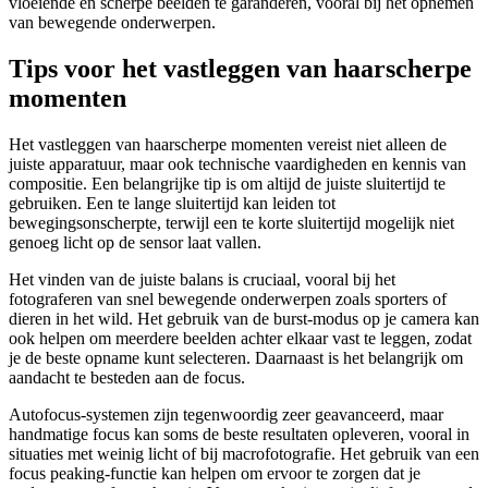
vloeiende en scherpe beelden te garanderen, vooral bij het opnemen
van bewegende onderwerpen.
Tips voor het vastleggen van haarscherpe
momenten
Het vastleggen van haarscherpe momenten vereist niet alleen de
juiste apparatuur, maar ook technische vaardigheden en kennis van
compositie. Een belangrijke tip is om altijd de juiste sluitertijd te
gebruiken. Een te lange sluitertijd kan leiden tot
bewegingsonscherpte, terwijl een te korte sluitertijd mogelijk niet
genoeg licht op de sensor laat vallen.
Het vinden van de juiste balans is cruciaal, vooral bij het
fotograferen van snel bewegende onderwerpen zoals sporters of
dieren in het wild. Het gebruik van de burst-modus op je camera kan
ook helpen om meerdere beelden achter elkaar vast te leggen, zodat
je de beste opname kunt selecteren. Daarnaast is het belangrijk om
aandacht te besteden aan de focus.
Autofocus-systemen zijn tegenwoordig zeer geavanceerd, maar
handmatige focus kan soms de beste resultaten opleveren, vooral in
situaties met weinig licht of bij macrofotografie. Het gebruik van een
focus peaking-functie kan helpen om ervoor te zorgen dat je