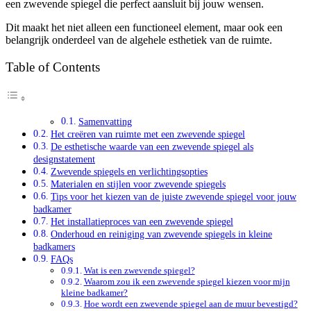
een zwevende spiegel die perfect aansluit bij jouw wensen.
Dit maakt het niet alleen een functioneel element, maar ook een
belangrijk onderdeel van de algehele esthetiek van de ruimte.
Table of Contents
Samenvatting
Het creëren van ruimte met een zwevende spiegel
De esthetische waarde van een zwevende spiegel als
designstatement
Zwevende spiegels en verlichtingsopties
Materialen en stijlen voor zwevende spiegels
Tips voor het kiezen van de juiste zwevende spiegel voor jouw
badkamer
Het installatieproces van een zwevende spiegel
Onderhoud en reiniging van zwevende spiegels in kleine
badkamers
FAQs
Wat is een zwevende spiegel?
Waarom zou ik een zwevende spiegel kiezen voor mijn
kleine badkamer?
Hoe wordt een zwevende spiegel aan de muur bevestigd?