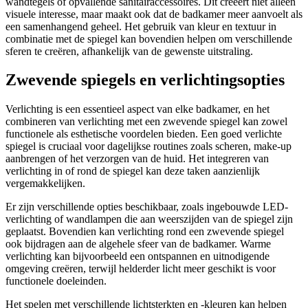
wandtegels of opvallende sanitairaccessoires. Dit creëert niet alleen
visuele interesse, maar maakt ook dat de badkamer meer aanvoelt als
een samenhangend geheel. Het gebruik van kleur en textuur in
combinatie met de spiegel kan bovendien helpen om verschillende
sferen te creëren, afhankelijk van de gewenste uitstraling.
Zwevende spiegels en verlichtingsopties
Verlichting is een essentieel aspect van elke badkamer, en het
combineren van verlichting met een zwevende spiegel kan zowel
functionele als esthetische voordelen bieden. Een goed verlichte
spiegel is cruciaal voor dagelijkse routines zoals scheren, make-up
aanbrengen of het verzorgen van de huid. Het integreren van
verlichting in of rond de spiegel kan deze taken aanzienlijk
vergemakkelijken.
Er zijn verschillende opties beschikbaar, zoals ingebouwde LED-
verlichting of wandlampen die aan weerszijden van de spiegel zijn
geplaatst. Bovendien kan verlichting rond een zwevende spiegel
ook bijdragen aan de algehele sfeer van de badkamer. Warme
verlichting kan bijvoorbeeld een ontspannen en uitnodigende
omgeving creëren, terwijl helderder licht meer geschikt is voor
functionele doeleinden.
Het spelen met verschillende lichtsterkten en -kleuren kan helpen