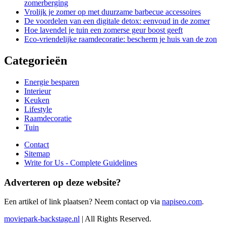
zomerberging
Vrolijk je zomer op met duurzame barbecue accessoires
De voordelen van een digitale detox: eenvoud in de zomer
Hoe lavendel je tuin een zomerse geur boost geeft
Eco-vriendelijke raamdecoratie: bescherm je huis van de zon
Categorieën
Energie besparen
Interieur
Keuken
Lifestyle
Raamdecoratie
Tuin
Contact
Sitemap
Write for Us - Complete Guidelines
Adverteren op deze website?
Een artikel of link plaatsen? Neem contact op via
napiseo.com
.
moviepark-backstage.nl
| All Rights Reserved.