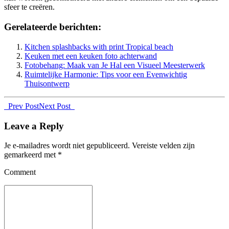
sfeer te creëren.
Gerelateerde berichten:
Kitchen splashbacks with print Tropical beach
Keuken met een keuken foto achterwand
Fotobehang: Maak van Je Hal een Visueel Meesterwerk
Ruimtelijke Harmonie: Tips voor een Evenwichtig
Thuisontwerp
Prev Post
Next Post
Leave a Reply
Je e-mailadres wordt niet gepubliceerd.
Vereiste velden zijn
gemarkeerd met
*
Comment