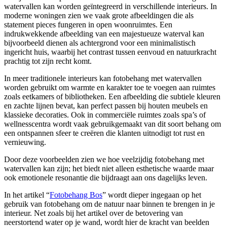
watervallen kan worden geïntegreerd in verschillende interieurs. In
moderne woningen zien we vaak grote afbeeldingen die als
statement pieces fungeren in open woonruimtes. Een
indrukwekkende afbeelding van een majestueuze waterval kan
bijvoorbeeld dienen als achtergrond voor een minimalistisch
ingericht huis, waarbij het contrast tussen eenvoud en natuurkracht
prachtig tot zijn recht komt.
In meer traditionele interieurs kan fotobehang met watervallen
worden gebruikt om warmte en karakter toe te voegen aan ruimtes
zoals eetkamers of bibliotheken. Een afbeelding die subtiele kleuren
en zachte lijnen bevat, kan perfect passen bij houten meubels en
klassieke decoraties. Ook in commerciële ruimtes zoals spa’s of
wellnesscentra wordt vaak gebruikgemaakt van dit soort behang om
een ontspannen sfeer te creëren die klanten uitnodigt tot rust en
vernieuwing.
Door deze voorbeelden zien we hoe veelzijdig fotobehang met
watervallen kan zijn; het biedt niet alleen esthetische waarde maar
ook emotionele resonantie die bijdraagt aan ons dagelijks leven.
In het artikel “
Fotobehang Bos
” wordt dieper ingegaan op het
gebruik van fotobehang om de natuur naar binnen te brengen in je
interieur. Net zoals bij het artikel over de betovering van
neerstortend water op je wand, wordt hier de kracht van beelden