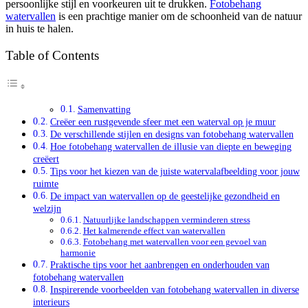
persoonlijke stijl en voorkeuren uit te drukken.
Fotobehang
watervallen
is een prachtige manier om de schoonheid van de natuur
in huis te halen.
Table of Contents
Samenvatting
Creëer een rustgevende sfeer met een waterval op je muur
De verschillende stijlen en designs van fotobehang watervallen
Hoe fotobehang watervallen de illusie van diepte en beweging
creëert
Tips voor het kiezen van de juiste watervalafbeelding voor jouw
ruimte
De impact van watervallen op de geestelijke gezondheid en
welzijn
Natuurlijke landschappen verminderen stress
Het kalmerende effect van watervallen
Fotobehang met watervallen voor een gevoel van
harmonie
Praktische tips voor het aanbrengen en onderhouden van
fotobehang watervallen
Inspirerende voorbeelden van fotobehang watervallen in diverse
interieurs