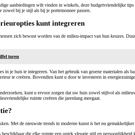
dige aanbiedingen wilt vinden in winkels, deze budgetvriendelijke tips
 zowel bij je stijl als bij je portemonnee passen.
rieuropties kunt integreren
ensen zich bewust worden van de milieu-impact van hun keuzes. Duurz
fel toren
es in je huis te integreren. Van het gebruik van groene materialen als
erieur te creëren. Bovendien kunt u door te investeren in energiezuini
erzoeken, kunt u ervoor zorgen dat uw huis zowel stijlvol als milieuvr
euvriendelijke ruimte creëren die jarenlang meegaat.
tie?
drukken. Met de nieuwste trends in moderne kunst is het nu gemakkelijke
es beschikbaar die elke ruimte een uniek vleugje stijl en persoonlijkheid