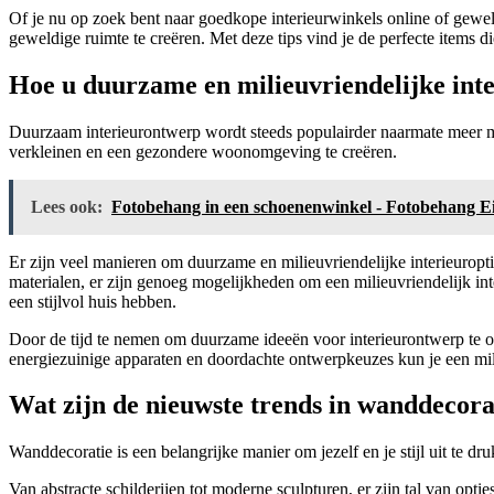
Of je nu op zoek bent naar goedkope interieurwinkels online of gewel
geweldige ruimte te creëren. Met deze tips vind je de perfecte items die
Hoe u duurzame en milieuvriendelijke inte
Duurzaam interieurontwerp wordt steeds populairder naarmate meer m
verkleinen en een gezondere woonomgeving te creëren.
Lees ook:
Fotobehang in een schoenenwinkel - Fotobehang Eif
Er zijn veel manieren om duurzame en milieuvriendelijke interieuropti
materialen, er zijn genoeg mogelijkheden om een milieuvriendelijk int
een stijlvol huis hebben.
Door de tijd te nemen om duurzame ideeën voor interieurontwerp te ond
energiezuinige apparaten en doordachte ontwerpkeuzes kun je een mili
Wat zijn de nieuwste trends in wanddecora
Wanddecoratie is een belangrijke manier om jezelf en je stijl uit te 
Van abstracte schilderijen tot moderne sculpturen, er zijn tal van opti