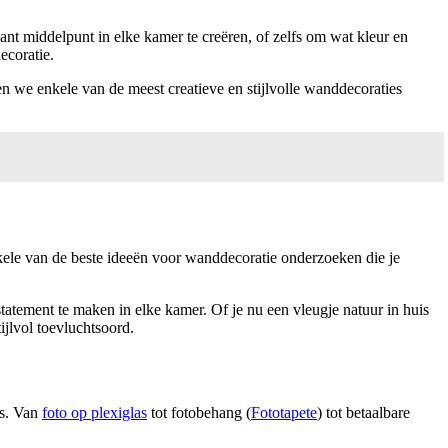
nt middelpunt in elke kamer te creëren, of zelfs om wat kleur en
ecoratie.
llen we enkele van de meest creatieve en stijlvolle wanddecoraties
enkele van de beste ideeën voor wanddecoratie onderzoeken die je
statement te maken in elke kamer. Of je nu een vleugje natuur in huis
ijlvol toevluchtsoord.
cs. Van
foto op plexiglas
tot fotobehang (
Fototapete
) tot betaalbare