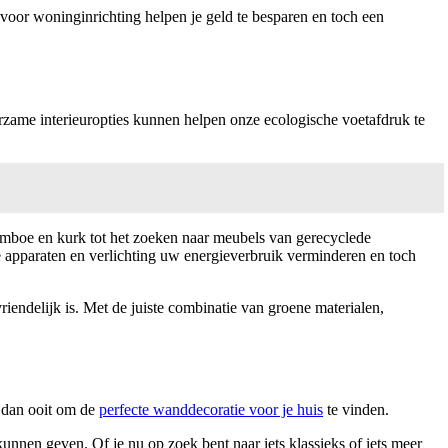
 voor woninginrichting helpen je geld te besparen en toch een
ame interieuropties kunnen helpen onze ecologische voetafdruk te
 bamboe en kurk tot het zoeken naar meubels van gerecyclede
ge apparaten en verlichting uw energieverbruik verminderen en toch
iendelijk is. Met de juiste combinatie van groene materialen,
r dan ooit om de
perfecte wanddecoratie voor je huis
te vinden.
 kunnen geven. Of je nu op zoek bent naar iets klassieks of iets meer