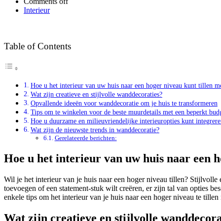
Comments off
Interieur
Table of Contents
Hoe u het interieur van uw huis naar een hoger niveau kunt tillen me
Wat zijn creatieve en stijlvolle wanddecoraties?
Opvallende ideeën voor wanddecoratie om je huis te transformeren
Tips om te winkelen voor de beste muurdetails met een beperkt bud
Hoe u duurzame en milieuvriendelijke interieuropties kunt integrer
Wat zijn de nieuwste trends in wanddecoratie?
Gerelateerde berichten:
Hoe u het interieur van uw huis naar een h
Wil je het interieur van je huis naar een hoger niveau tillen? Stijlvo
toevoegen of een statement-stuk wilt creëren, er zijn tal van opties be
enkele tips om het interieur van je huis naar een hoger niveau te tillen
Wat zijn creatieve en stijlvolle wanddecora