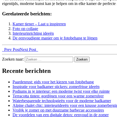
eigentijds, moderne kunst kan je helpen om in elke kamer de perfecte s
Gerelateerde berichten:
Kamer tiener – Laat u inspireren
Foto op collage
Interieurinrichting ideeën
De eenvoudigste manier om je fotobehang te lijmen
Prev Post
Next Post
Zoeken naar:
Recente berichten
Paardenrust: gids voor het kiezen van fotobehang
Inspiratie voor badkamer stickers: zomerfrisse ideeën
Podiums in je interieur: een moderne twist voor elke ruimte
Terracotta tinten: gordijnen voor een warme zomersfeer
Waterbesparende technologieën voor de moderne badkamer
Alpine chalet chic: interieurideeën voor een knusse zomerbergi
Vrolijk je zomer op met duurzame barbecue accessoires
De voordelen van een digitale detox: eenvoud in de zomer